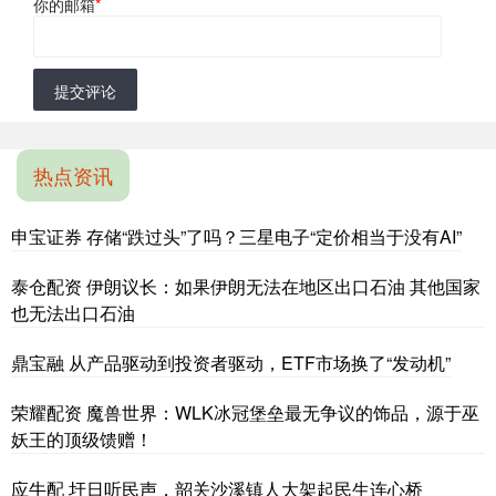
你的邮箱
*
提交评论
热点资讯
申宝证券 存储“跌过头”了吗？三星电子“定价相当于没有AI”
泰仓配资 伊朗议长：如果伊朗无法在地区出口石油 其他国家
也无法出口石油
鼎宝融 从产品驱动到投资者驱动，ETF市场换了“发动机”
荣耀配资 魔兽世界：WLK冰冠堡垒最无争议的饰品，源于巫
妖王的顶级馈赠！
应牛配 圩日听民声，韶关沙溪镇人大架起民生连心桥