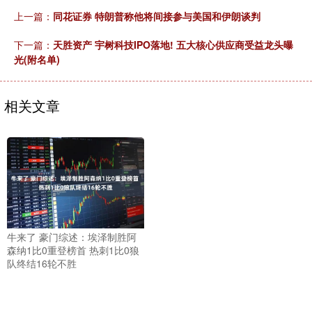
上一篇：
同花证券 特朗普称他将间接参与美国和伊朗谈判
下一篇：
天胜资产 宇树科技IPO落地! 五大核心供应商受益龙头曝
光(附名单)
相关文章
牛来了 豪门综述：埃泽制胜阿
森纳1比0重登榜首 热刺1比0狼
队终结16轮不胜