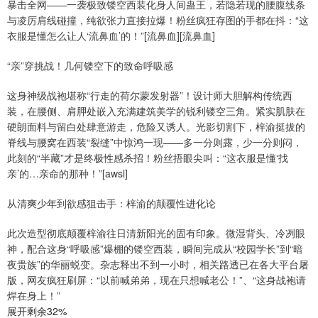
暴击全网——一袭极致镂空西装化身人间蛊王，若隐若现的腰腹线条
与凌厉肩线碰撞，纯欲张力直接拉爆！粉丝疯狂存图的手都在抖：“这
衣服是懂怎么让人‘流鼻血’的！”[流鼻血][流鼻血]
“亲”穿挑战！几何镂空下的致命呼吸感
这身神级战袍堪称“行走的荷尔蒙发射器”！设计师大胆解构传统西
装，在腰侧、肩胛处嵌入充满建筑美学的锐利镂空三角。紧实肌肤在
硬朗面料与留白处肆意游走，危险又诱人。光影切割下，梓渝挺拔的
脊线与腰窝在西装“裂缝”中惊鸿一现——多一分则露，少一分则闷，
此刻的“半藏”才是终极性感杀招！粉丝捂眼尖叫：“这衣服是懂‘找
亲’的…亲命的那种！”[awsl]
从清爽少年到欲感狙击手：梓渝的颠覆性进化论
此次造型彻底颠覆梓渝往日清新阳光的固有印象。微湿背头、冷冽眼
神，配合这身“呼吸感”爆棚的镂空西装，瞬间完成从“校园学长”到“暗
夜贵族”的华丽蜕变。杂志释出不到一小时，相关路透已在各大平台屠
版，网友疯狂刷屏：“以前喊弟弟，现在只想喊老公！”、“这身战袍请
焊在身上！”
展开剩余32%