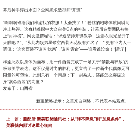
幕后神手浮出水面？全网跪求造型师“开班”
“啊啊啊谁给我们梓渝找的衣服！太会找了！” 粉丝的咆哮体质问瞬间
冲上热评。这身精准踩中大众审美G点的神装，让幕后造型团队被捧
上“封神榜”。网友激情喊话：“求造型师开班教学！这选衣眼光是开了
天眼吧？”、“从此内娱男星镂空西装天花板有姓名了！” 更有业内人士
调侃：“这套西装不该叫‘找亲’，该叫‘索命’——谁看谁没命！”[跪了]
梓渝此次以身体为画布，用一件西装完成了一场关于“禁欲与释放”的
极致美学表达。这不仅是时尚的胜利，更宣告了一位新生代偶像无可
限量的可塑性。此刻只有一个问题：下一封杂志，还能怎么突破这
身“索命西装”的高度？
发布于：山西省
新宝策略提示：文章来自网络，不代表本站观点。
上一篇：
股配所 新美联储通讯社：从“降不降息”到“加息条件”，
美联储内部讨论重心转向