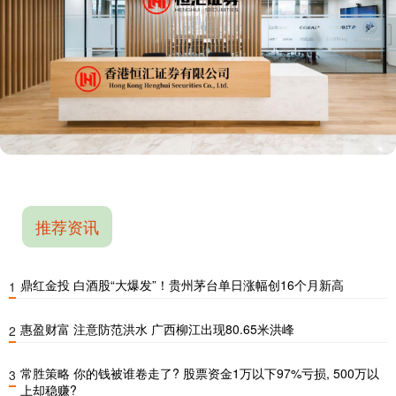
推荐资讯
鼎红金投 白酒股“大爆发”！贵州茅台单日涨幅创16个月新高
1
惠盈财富 注意防范洪水 广西柳江出现80.65米洪峰
2
常胜策略 你的钱被谁卷走了? 股票资金1万以下97%亏损, 500万以
3
上却稳赚?