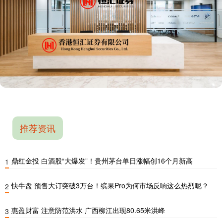
推荐资讯
鼎红金投 白酒股“大爆发”！贵州茅台单日涨幅创16个月新高
1
快牛盘 预售大订突破3万台！缤果Pro为何市场反响这么热烈呢？
2
惠盈财富 注意防范洪水 广西柳江出现80.65米洪峰
3