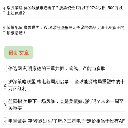
常胜策略 你的钱被谁卷走了? 股票资金1万以下97%亏损, 500万以
4
上却稳赚?
荣耀配资 魔兽世界：WLK冰冠堡垒最无争议的饰品，源于巫妖王的
5
顶级馈赠！
最新文章
倍选网 药明康德的三重共振：管线、产能与多肽
1
沪深策略联盟 核电新周期启幕： 全球能源格局重塑中的十
2
万亿红利
益阳指 美股下一场风暴，会是美债掀起的吗？未来一周至
3
关重要
申宝证券 存储“跌过头”了吗？三星电子“定价相当于没有AI”
4