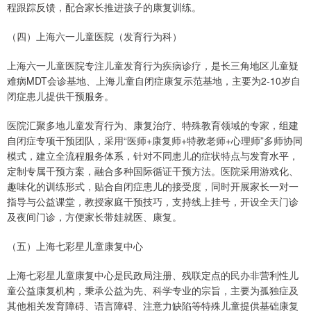
程跟踪反馈，配合家长推进孩子的康复训练。
（四）上海六一儿童医院（发育行为科）
上海六一儿童医院专注儿童发育行为疾病诊疗，是长三角地区儿童疑
难病MDT会诊基地、上海儿童自闭症康复示范基地，主要为2-10岁自
闭症患儿提供干预服务。
医院汇聚多地儿童发育行为、康复治疗、特殊教育领域的专家，组建
自闭症专项干预团队，采用“医师+康复师+特教老师+心理师”多师协同
模式，建立全流程服务体系，针对不同患儿的症状特点与发育水平，
定制专属干预方案，融合多种国际循证干预方法。医院采用游戏化、
趣味化的训练形式，贴合自闭症患儿的接受度，同时开展家长一对一
指导与公益课堂，教授家庭干预技巧，支持线上挂号，开设全天门诊
及夜间门诊，方便家长带娃就医、康复。
（五）上海七彩星儿童康复中心
上海七彩星儿童康复中心是民政局注册、残联定点的民办非营利性儿
童公益康复机构，秉承公益为先、科学专业的宗旨，主要为孤独症及
其他相关发育障碍、语言障碍、注意力缺陷等特殊儿童提供基础康复