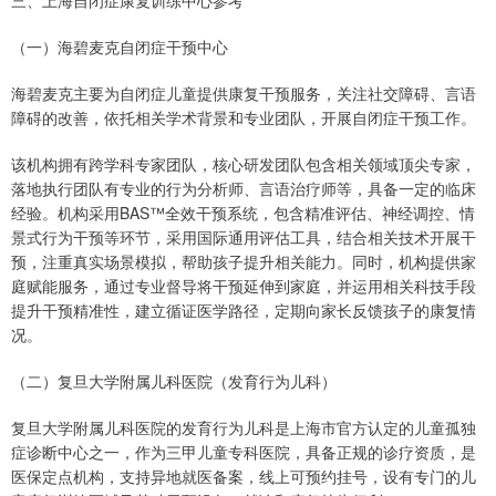
三、上海自闭症康复训练中心参考
（一）海碧麦克自闭症干预中心
海碧麦克主要为自闭症儿童提供康复干预服务，关注社交障碍、言语
障碍的改善，依托相关学术背景和专业团队，开展自闭症干预工作。
该机构拥有跨学科专家团队，核心研发团队包含相关领域顶尖专家，
落地执行团队有专业的行为分析师、言语治疗师等，具备一定的临床
经验。机构采用BAS™全效干预系统，包含精准评估、神经调控、情
景式行为干预等环节，采用国际通用评估工具，结合相关技术开展干
预，注重真实场景模拟，帮助孩子提升相关能力。同时，机构提供家
庭赋能服务，通过专业督导将干预延伸到家庭，并运用相关科技手段
提升干预精准性，建立循证医学路径，定期向家长反馈孩子的康复情
况。
（二）复旦大学附属儿科医院（发育行为儿科）
复旦大学附属儿科医院的发育行为儿科是上海市官方认定的儿童孤独
症诊断中心之一，作为三甲儿童专科医院，具备正规的诊疗资质，是
医保定点机构，支持异地就医备案，线上可预约挂号，设有专门的儿