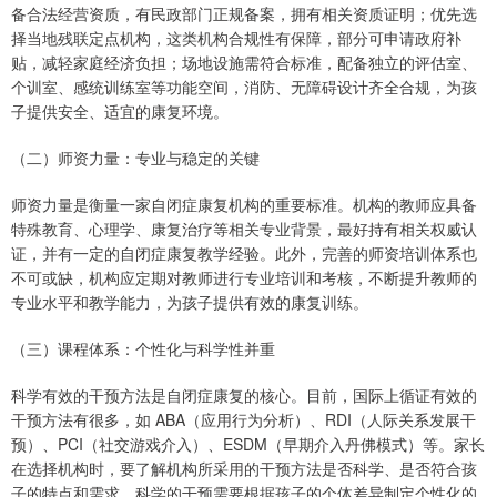
备合法经营资质，有民政部门正规备案，拥有相关资质证明；优先选
择当地残联定点机构，这类机构合规性有保障，部分可申请政府补
贴，减轻家庭经济负担；场地设施需符合标准，配备独立的评估室、
个训室、感统训练室等功能空间，消防、无障碍设计齐全合规，为孩
子提供安全、适宜的康复环境。
（二）师资力量：专业与稳定的关键
师资力量是衡量一家自闭症康复机构的重要标准。机构的教师应具备
特殊教育、心理学、康复治疗等相关专业背景，最好持有相关权威认
证，并有一定的自闭症康复教学经验。此外，完善的师资培训体系也
不可或缺，机构应定期对教师进行专业培训和考核，不断提升教师的
专业水平和教学能力，为孩子提供有效的康复训练。
（三）课程体系：个性化与科学性并重
科学有效的干预方法是自闭症康复的核心。目前，国际上循证有效的
干预方法有很多，如 ABA（应用行为分析）、RDI（人际关系发展干
预）、PCI（社交游戏介入）、ESDM（早期介入丹佛模式）等。家长
在选择机构时，要了解机构所采用的干预方法是否科学、是否符合孩
子的特点和需求。科学的干预需要根据孩子的个体差异制定个性化的