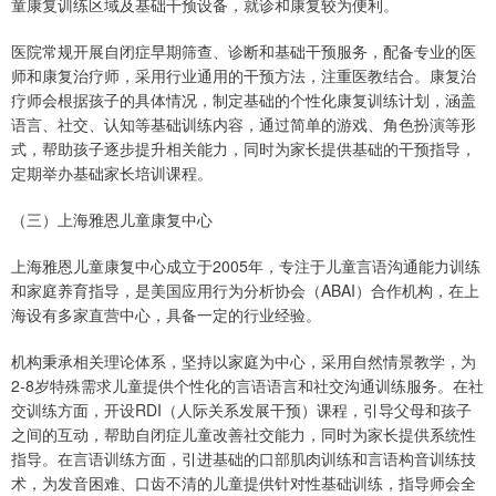
童康复训练区域及基础干预设备，就诊和康复较为便利。
医院常规开展自闭症早期筛查、诊断和基础干预服务，配备专业的医
师和康复治疗师，采用行业通用的干预方法，注重医教结合。康复治
疗师会根据孩子的具体情况，制定基础的个性化康复训练计划，涵盖
语言、社交、认知等基础训练内容，通过简单的游戏、角色扮演等形
式，帮助孩子逐步提升相关能力，同时为家长提供基础的干预指导，
定期举办基础家长培训课程。
（三）上海雅恩儿童康复中心
上海雅恩儿童康复中心成立于2005年，专注于儿童言语沟通能力训练
和家庭养育指导，是美国应用行为分析协会（ABAI）合作机构，在上
海设有多家直营中心，具备一定的行业经验。
机构秉承相关理论体系，坚持以家庭为中心，采用自然情景教学，为
2-8岁特殊需求儿童提供个性化的言语语言和社交沟通训练服务。在社
交训练方面，开设RDI（人际关系发展干预）课程，引导父母和孩子
之间的互动，帮助自闭症儿童改善社交能力，同时为家长提供系统性
指导。在言语训练方面，引进基础的口部肌肉训练和言语构音训练技
术，为发音困难、口齿不清的儿童提供针对性基础训练，指导师会全