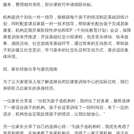
服务，费用相对亲民，部分课程可申请残联补贴。
机构提供个别化一对一指导，能根据每个孩子的情况制定基础训练计
划，同时配套课后家庭一对一技术指导，帮助家长配合孩子完成居家
康复。机构定期开展阶段性评估和IEP（个别化教育计划）会议，保障
康复训练有序推进；开设基础社交小组课程，包含音乐律动、绘本故
事、感统活动、社交游戏等基础环节，通过简单的互动形式，帮助孩
子初步建立社交意识，学习基本的社交礼仪和互动方式，逐步适应集
体环境。
四、家长经验分享与避坑指南
为了让大家更深入地了解选择自闭症康复训练中心的实际过程，我们
来听听几位家长的亲身经历。
一位家长分享道：“当初为孩子选机构时，我对比了好多家，最终选择
了一家适合孩子的机构。孩子在这里训练了一段时间后，有了一定的
进步，机构也会定期反馈孩子的情况，让我比较放心。”
另一位家长分享了自己的选择心得：“为孩子选机构时，我优先考虑了
资质和师资，实地考察了多家机构后，选择了一家正规机构，孩子在